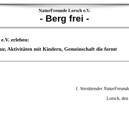
NaturFreunde Lorsch e.V.
- Berg frei -
e.V. erleben:
it Kindern, Gemeinschaft die formt
aft Gemeinschaft Naturfreunde Solidarität Kajaktraining Famil
rt Naturerlebnis Erlebnispädagogik Schulprojekt
1. Vorsitzender NaturFreunde Lors
Lorsch, den 14.07.