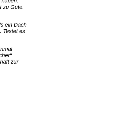
 haben.
t zu Gute.
ls ein Dach
. Testet es
inmal
cher"
haft zur