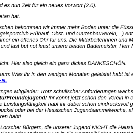
 es nun Zeit für ein neues Vorwort (2.0).
etan hat.
nzwischen bekommen wir immer mehr Boden unter die Füss
elsportclub Frühauf, Obst- und Gartenbauverein,...) en
er ein offenes Ohr für uns. Die Mitarbeiterinnen und Mi
 und last but not least unsere beiden Bademeister, Herr
nicht. Hier also gleich ein ganz dickes DANKESCHÖN.
eam: Was ihr in den wenigen Monaten geleistet habt ist 
EN.
ungen Mitglieder: Trotz schulischer Anforderungen wachs
turFreundejugend!
Ihr könnt jetzt schon den Verein in
 Leistungsfähigkeit habt ihr dabei schon eindrucksvoll g
uckel oder bei der Hessischen Jugendsammelwoche, als
ren habt!
 Lorscher Bürgern, die unserer Jugend NICHT die Haust