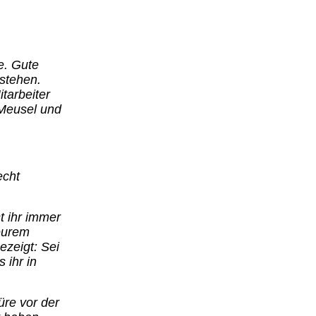
e. Gute
tstehen.
tarbeiter
 Meusel und
echt
t ihr immer
 eurem
ezeigt: Sei
 ihr in
üre vor der