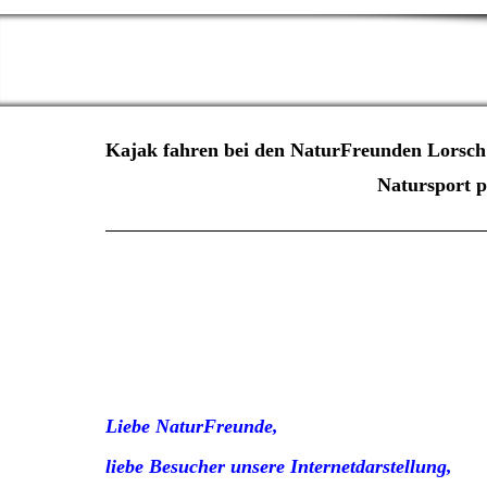
Kajak fahren bei den NaturFreunden Lorsch 
Natursport pur, Aktivitäten m
Kajak Wildwasser Eskimorolle Waldläufer Buschcr
Tagestouren Naturspo
Liebe NaturFreunde,
liebe Besucher unsere Internetdarstellung,